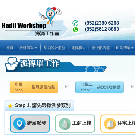
(852)2380 6268
(852)5612 8883
首頁
派發傳單
印刷設計服務
電郵廣告
街上貼海報
印刷傳單
Step 1. 請先選擇派發類別
街頭派發
工商上樓
住宅上