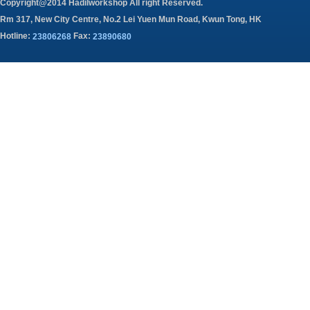
Copyright@2014 Hadilworkshop All right Reserved.
Rm 317, New City Centre, No.2 Lei Yuen Mun Road, Kwun Tong, HK
Hotline:
Fax:
23806268
23890680