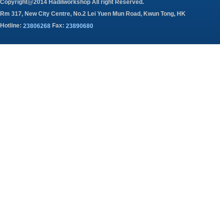
Copyright@2014 Hadilworkshop All right Reserved.
Rm 317, New City Centre, No.2 Lei Yuen Mun Road, Kwun Tong, HK
Hotline:
Fax:
23806268
23890680