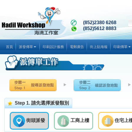
(852)2380 6268
(852)5612 8883
首頁
派發傳單
印刷設計服務
電郵廣告
街上貼海報
印刷傳單
Step 1. 請先選擇派發類別
街頭派發
工商上樓
住宅上