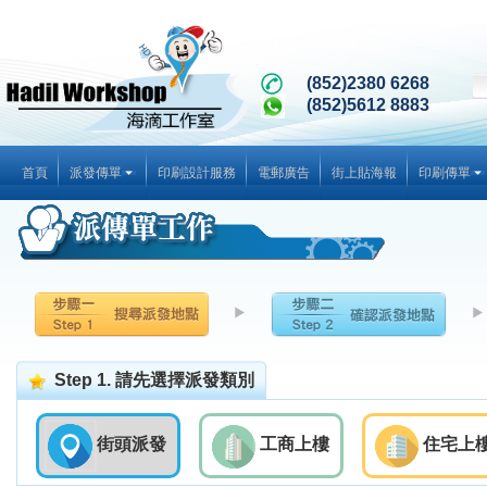
(852)2380 6268
(852)5612 8883
首頁
派發傳單
印刷設計服務
電郵廣告
街上貼海報
印刷傳單
Step 1. 請先選擇派發類別
街頭派發
工商上樓
住宅上