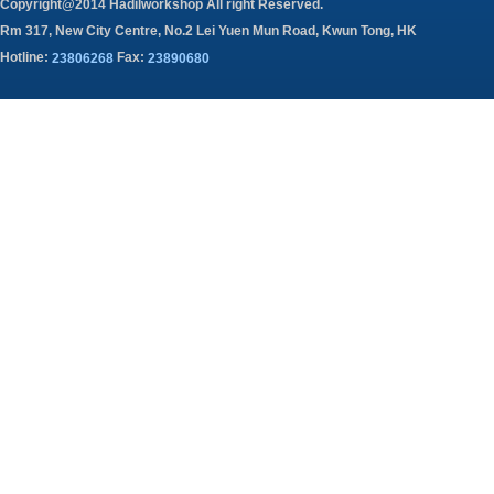
Copyright@2014 Hadilworkshop All right Reserved.
Rm 317, New City Centre, No.2 Lei Yuen Mun Road, Kwun Tong, HK
Hotline:
Fax:
23806268
23890680